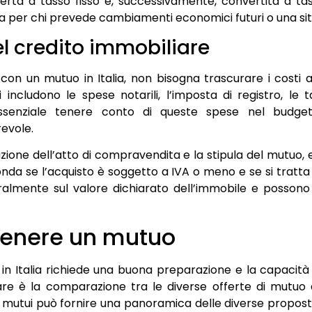
erta a tasso fisso e, successivamente, convertita a ta
sa per chi prevede cambiamenti economici futuri o una situ
el credito immobiliare
on un mutuo in Italia, non bisogna trascurare i costi ag
includono le spese notarili, l’imposta di registro, le ta
 essenziale tenere conto di queste spese nel budg
evole.
azione dell’atto di compravendita e la stipula del mutuo,
onda se l’acquisto è soggetto a IVA o meno e se si tratta
almente sul valore dichiarato dell’immobile e possono i
ttenere un mutuo
n Italia richiede una buona preparazione e la capacità
e è la comparazione tra le diverse offerte di mutuo dis
i mutui può fornire una panoramica delle diverse propost