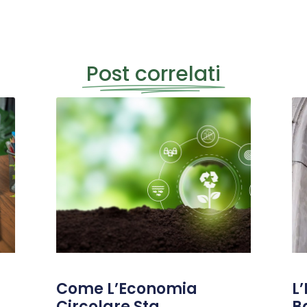
Post correlati
Come L’Economia
L’
Circolare Sta
B