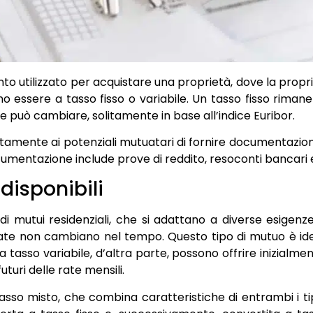
to utilizzato per acquistare una proprietà, dove la prop
ssono essere a tasso fisso o variabile. Un tasso fisso riman
e può cambiare, solitamente in base all’indice Euribor.
itamente ai potenziali mutuatari di fornire documentazion
mentazione include prove di reddito, resoconti bancari e 
disponibili
e di mutui residenziali, che si adattano a diverse esigenze
 rate non cambiano nel tempo. Questo tipo di mutuo è idea
a tasso variabile, d’altra parte, possono offrire inizialmen
turi delle rate mensili.
asso misto, che combina caratteristiche di entrambi i ti