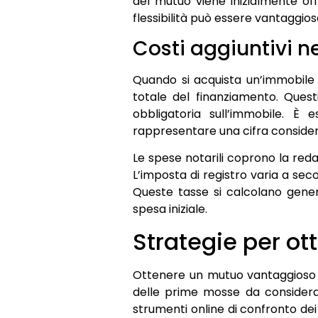
del mutuo viene inizialmente off
flessibilità può essere vantaggio
Costi aggiuntivi n
Quando si acquista un’immobile c
totale del finanziamento. Questi 
obbligatoria sull’immobile. È
rappresentare una cifra consider
Le spese notarili coprono la red
L’imposta di registro varia a sec
Queste tasse si calcolano gener
spesa iniziale.
Strategie per o
Ottenere un mutuo vantaggioso i
delle prime mosse da considerar
strumenti online di confronto de