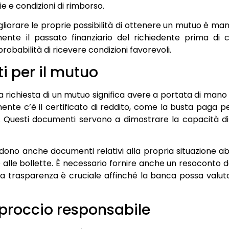
ie e condizioni di rimborso.
iorare le proprie possibilità di ottenere un mutuo è man
nte il passato finanziario del richiedente prima di
obabilità di ricevere condizioni favorevoli.
i per il mutuo
richiesta di un mutuo significa avere a portata di mano u
ente c’è il certificato di reddito, come la busta paga per
i. Questi documenti servono a dimostrare la capacità di
edono anche documenti relativi alla propria situazione ab
me alle bollette. È necessario fornire anche un resoconto de
. La trasparenza è cruciale affinché la banca possa valu
pproccio responsabile