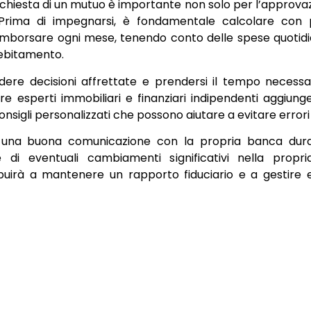
ichiesta di un mutuo è importante non solo per l’approva
Prima di impegnarsi, è fondamentale calcolare con p
imborsare ogni mese, tenendo conto delle spese quotid
ndebitamento.
ndere decisioni affrettate e prendersi il tempo necessa
are esperti immobiliari e finanziari indipendenti aggiung
nsigli personalizzati che possono aiutare a evitare errori 
e una buona comunicazione con la propria banca duran
i eventuali cambiamenti significativi nella propria
buirà a mantenere un rapporto fiduciario e a gestire 