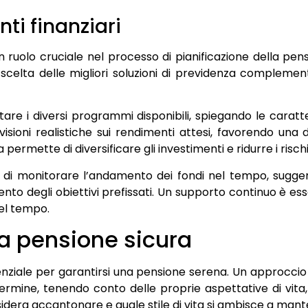
nti finanziari
un ruolo cruciale nel processo di pianificazione della pens
a scelta delle migliori soluzioni di previdenza complemen
re i diversi programmi disponibili, spiegando le caratte
evisioni realistiche sui rendimenti attesi, favorendo una
ermette di diversificare gli investimenti e ridurre i rischi
do di monitorare l’andamento dei fondi nel tempo, sugg
nto degli obiettivi prefissati. Un supporto continuo è ess
el tempo.
na pensione sicura
nziale per garantirsi una pensione serena. Un approccio ef
 termine, tenendo conto delle proprie aspettative di vita,
sidera accantonare e quale stile di vita si ambisce a mant