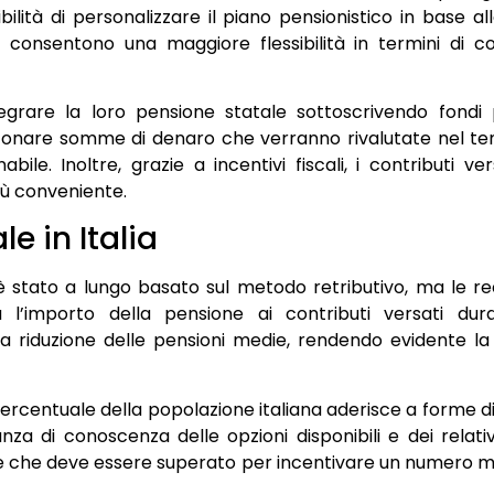
bilità di personalizzare il piano pensionistico in base all
 consentono una maggiore flessibilità in termini di co
tegrare la loro pensione statale sottoscrivendo fondi 
onare somme di denaro che verranno rivalutate nel te
bile. Inoltre, grazie a incentivi fiscali, i contributi 
iù conveniente.
e in Italia
o è stato a lungo basato sul metodo retributivo, ma le re
 l’importo della pensione ai contributi versati dura
 riduzione delle pensioni medie, rendendo evidente la 
 percentuale della popolazione italiana aderisce a forme
a di conoscenza delle opzioni disponibili e dei relativ
te che deve essere superato per incentivare un numero ma