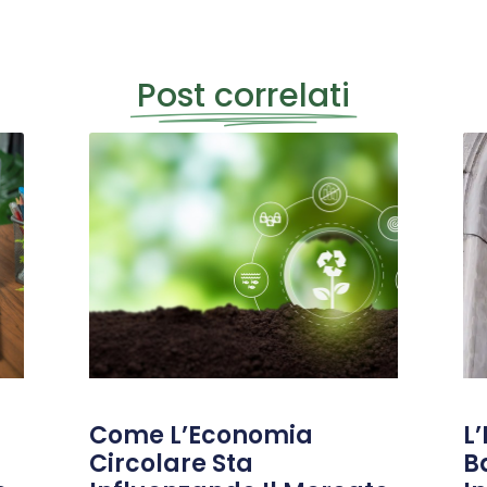
Post correlati
Come L’Economia
L’
Circolare Sta
B