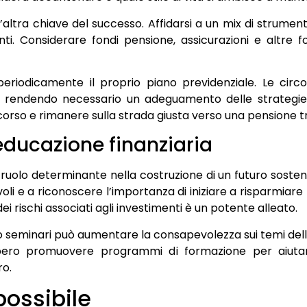
n’altra chiave del successo. Affidarsi a un mix di strument
nti. Considerare fondi pensione, assicurazioni e altre 
periodicamente il proprio piano previdenziale. Le circo
endendo necessario un adeguamento delle strategie i
corso e rimanere sulla strada giusta verso una pensione tr
educazione finanziaria
 ruolo determinante nella costruzione di un futuro sosteni
i e a riconoscere l’importanza di iniziare a risparmiare 
 rischi associati agli investimenti è un potente alleato.
 o seminari può aumentare la consapevolezza sui temi d
ebbero promuovere programmi di formazione per aiut
ro.
 possibile