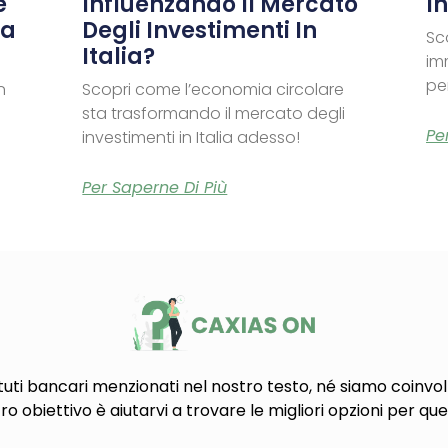
e
Influenzando Il Mercato
In
na
Degli Investimenti In
Sc
Italia?
im
per
n
Scopri come l’economia circolare
sta trasformando il mercato degli
Pe
investimenti in Italia adesso!
Per Saperne Di Più
tuti bancari menzionati nel nostro testo, né siamo coinvolt
tro obiettivo è aiutarvi a trovare le migliori opzioni per que